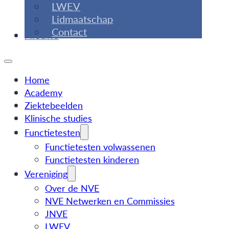
LWEV
Lidmaatschap
Contact
Nieuws
Home
Academy
Ziektebeelden
Klinische studies
Functietesten
Functietesten volwassenen
Functietesten kinderen
Vereniging
Over de NVE
NVE Netwerken en Commissies
JNVE
LWEV