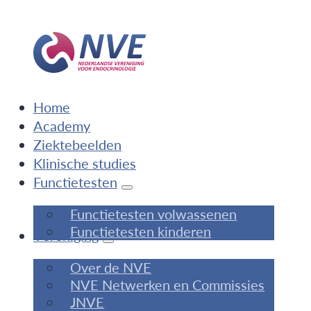
Home
Academy
Ziektebeelden
Klinische studies
Functietesten
Functietesten volwassenen
Functietesten kinderen
Vereniging
Over de NVE
NVE Netwerken en Commissies
JNVE