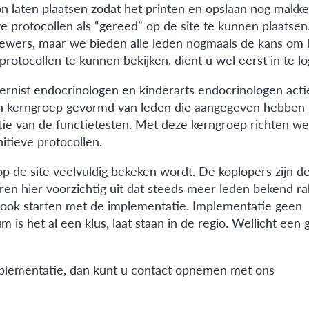
n laten plaatsen zodat het printen en opslaan nog makkel
protocollen als “gereed” op de site te kunnen plaatsen
iewers, maar we bieden alle leden nogmaals de kans om 
tocollen te kunnen bekijken, dient u wel eerst in te lo
nternist endocrinologen en kinderarts endocrinologen acti
 een kerngroep gevormd van leden die aangegeven hebben
atie van de functietesten. Met deze kerngroep richten w
itieve protocollen.
p de site veelvuldig bekeken wordt. De koplopers zijn d
en hier voorzichtig uit dat steeds meer leden bekend r
 ook starten met de implementatie. Implementatie geen
m is het al een klus, laat staan in de regio. Wellicht een
plementatie, dan kunt u contact opnemen met ons