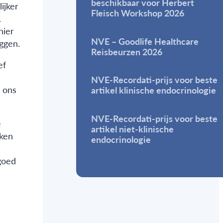
beschikbaar voor Herbert
ijker
Fleisch Workshop 2026
.
hier
NVE – Goodlife Healthcare
ggen.
Reisbeurzen 2026
ef
NVE-Recordati-prijs voor beste
e ons
artikel klinische endocrinologie
NVE-Recordati-prijs voor beste
e
artikel niet-klinische
aken
endocrinologie
 goed