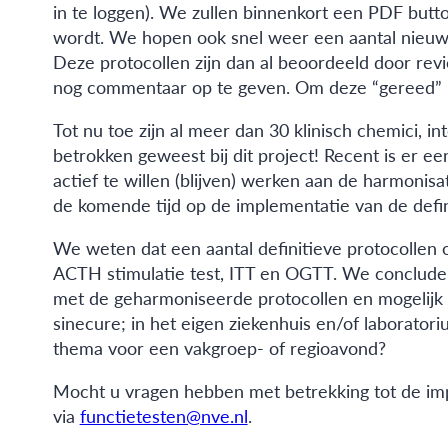
in te loggen). We zullen binnenkort een PDF butto
wordt. We hopen ook snel weer een aantal nieuwe 
Deze protocollen zijn dan al beoordeeld door rev
nog commentaar op te geven. Om deze “gereed” pro
Tot nu toe zijn al meer dan 30 klinisch chemici, i
betrokken geweest bij dit project! Recent is er
actief te willen (blijven) werken aan de harmonis
de komende tijd op de implementatie van de defin
We weten dat een aantal definitieve protocollen o
ACTH stimulatie test, ITT en OGTT. We concluder
met de geharmoniseerde protocollen en mogelijk
sinecure; in het eigen ziekenhuis en/of laboratoriu
thema voor een vakgroep- of regioavond?
Mocht u vragen hebben met betrekking tot de im
via
functietesten@nve.nl
.