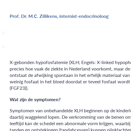
Prof. Dr. M.C. Zillikens, internist-endocrinoloog
X-gebonden hypofosfatemie (XLH; Engels: X-linked hypophosp
precies hoe vaak de ziekte in Nederland voorkomt, maar de s
ontstaat de afwijking spontaan in het erfelijk materiaal van 
weinig fosfaat in het bloed doordat er teveel fosfaat wordt
(FGF23)).
Wat zijn de symptomen?
Symptomen van onbehandelde XLH beginnen op de kinderleeft
daarbij waggelend lopen. De verkromming van de benen onts
leeftijd kan de schedel een abnormale vorm krijgen, waarbij
tanden en ontstekingen (tandabcessen) kunnen pijnklachten 