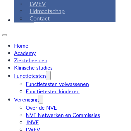
LWEV
Lidmaatschap
Contact
Nieuws
Home
Academy
Ziektebeelden
Klinische studies
Functietesten
Functietesten volwassenen
Functietesten kinderen
Vereniging
Over de NVE
NVE Netwerken en Commissies
JNVE
LWEV