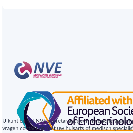
U kunt bij het NVE secretariaat geen medische vragen 
vragen contact op met uw huisarts of medisch specialist