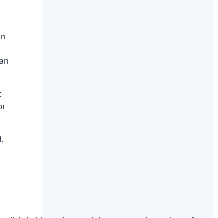
r
en
van
t
or
,