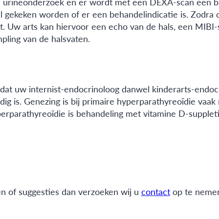
n urineonderzoek en er wordt met een DEXA-scan een bo
zal gekeken worden of er een behandelindicatie is. Zodra
t. Uw arts kan hiervoor een echo van de hals, een MIBI-
ling van de halsvaten.
zodat uw internist-endocrinoloog danwel kinderarts-endo
ig is. Genezing is bij primaire hyperparathyreoïdie vaak
hyperparathyreoïdie is behandeling met vitamine D-suppl
ën of suggesties dan verzoeken wij u
contact
op te neme