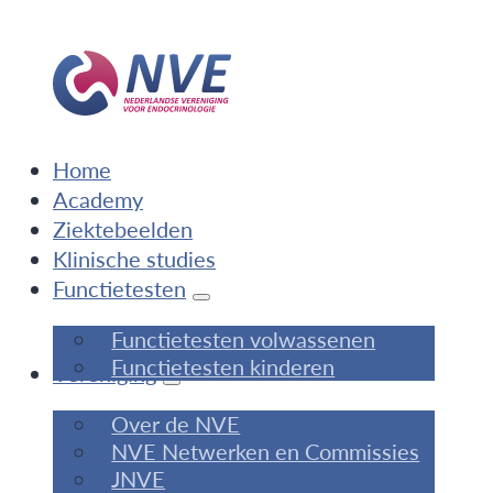
Home
Academy
Ziektebeelden
Klinische studies
Functietesten
Functietesten volwassenen
Functietesten kinderen
Vereniging
Over de NVE
NVE Netwerken en Commissies
JNVE