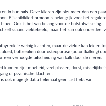
en in hun hals. Deze klieren zijn niet meer dan een paa
oon. Bijschildklierhormoon is belangrijk voor het reguler
t bloed. Ook is het van belang voor de botstofwisseling.
ichzelf staand ziektebeeld, maar het kan ook onderdeel 
yreoïdie weinig klachten, maar de ziekte kan leiden to
 bloed, botbreuken door osteoporose (botontkalking) do
oor een verhoogde uitscheiding van kalk door de nieren.
 kunnen zijn: moeheid, veel plassen, dorst, misselijkheid
lgang of psychische klachten.
is ook mogelijk dat u helemaal geen last hebt van