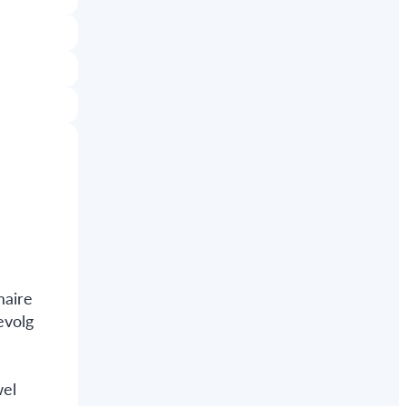
maire
evolg
wel