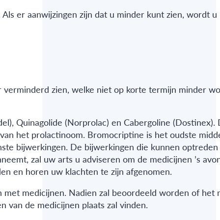
ls er aanwijzingen zijn dat u minder kunt zien, wordt u
or verminderd zien, welke niet op korte termijn minder w
el), Quinagolide (Norprolac) en Cabergoline (Dostinex).
 van het prolactinoom. Bromocriptine is het oudste midd
nste bijwerkingen. De bijwerkingen die kunnen optreden z
inneemt, zal uw arts u adviseren om de medicijnen ’s avon
den en horen uw klachten te zijn afgenomen.
en met medicijnen. Nadien zal beoordeeld worden of het 
en van de medicijnen plaats zal vinden.