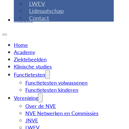
LWEV
Lidmaatschap
Contact
Nieuws
Home
Academy
Ziektebeelden
Klinische studies
Functietesten
Functietesten volwassenen
Functietesten kinderen
Vereniging
Over de NVE
NVE Netwerken en Commissies
JNVE
LWEV