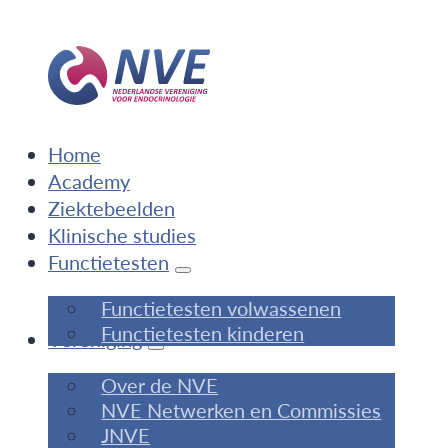
Home
Academy
Ziektebeelden
Klinische studies
Functietesten
Functietesten volwassenen
Functietesten kinderen
Vereniging
Over de NVE
NVE Netwerken en Commissies
JNVE