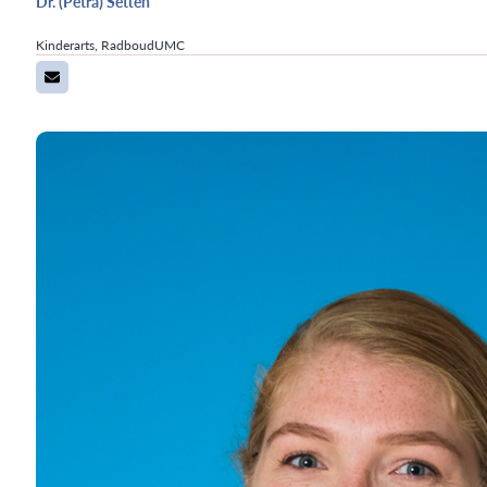
Dr. (Petra) Setten
Kinderarts, RadboudUMC