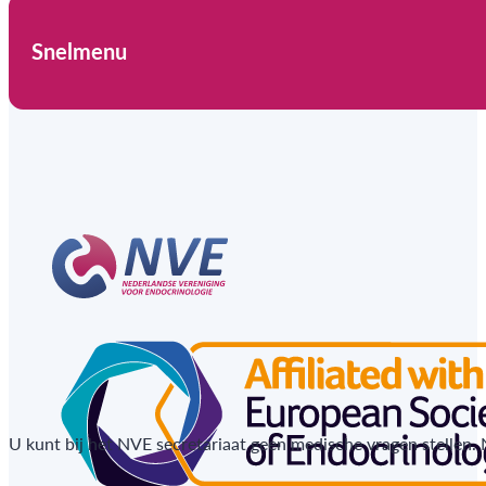
Snelmenu
U kunt bij het NVE secretariaat geen medische vragen stellen.