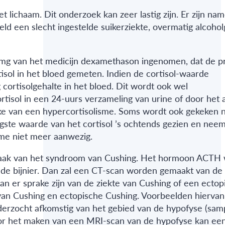
lichaam. Dit onderzoek kan zeer lastig zijn. Er zijn name
eld een slecht ingestelde suikerziekte, overmatig alcoho
1 mg van het medicijn dexamethason ingenomen, dat de p
isol in het bloed gemeten. Indien de cortisol-waarde
ortisolgehalte in het bloed. Dit wordt ook wel
tisol in een 24-uurs verzameling van urine of door het
sprake van een hypercortisolisme. Soms wordt ook gekeken 
ogste waarde van het cortisol ’s ochtends gezien en neem
tme niet meer aanwezig.
orzaak van het syndroom van Cushing. Het hormoon ACTH
 de bijnier. Dan zal een CT-scan worden gemaakt van de 
an er sprake zijn van de ziekte van Cushing of een ectop
an Cushing en ectopische Cushing. Voorbeelden hiervan 
erzocht afkomstig van het gebied van de hypofyse (samp
or het maken van een MRI-scan van de hypofyse kan ee