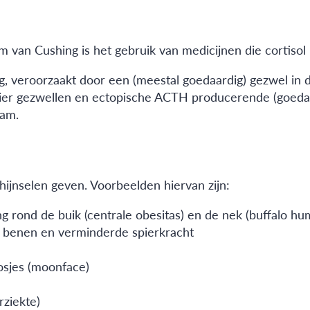
an Cushing is het gebruik van medicijnen die cortisol 
g, veroorzaakt door een (meestal goedaardig) gezwel in d
nier gezwellen en ectopische ACTH producerende (goeda
aam.
chijnselen geven. Voorbeelden hiervan zijn:
ng rond de buik (centrale obesitas) en de nek (buffalo hu
n benen en verminderde spierkracht
osjes (moonface)
rziekte)