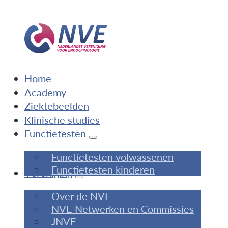
Home
Academy
Ziektebeelden
Klinische studies
Functietesten
Functietesten volwassenen
Functietesten kinderen
Vereniging
Over de NVE
NVE Netwerken en Commissies
JNVE