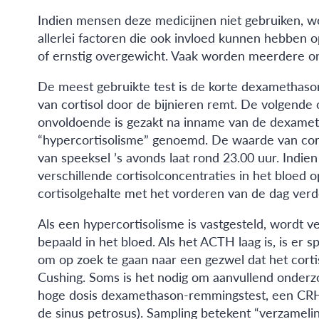
Indien mensen deze medicijnen niet gebruiken, wor
allerlei factoren die ook invloed kunnen hebben op
of ernstig overgewicht. Vaak worden meerdere o
De meest gebruikte test is de korte dexamethaso
van cortisol door de bijnieren remt. De volgende
onvoldoende is gezakt na inname van de dexametha
“hypercortisolisme” genoemd. De waarde van cort
van speeksel ’s avonds laat rond 23.00 uur. Indien
verschillende cortisolconcentraties in het bloed 
cortisolgehalte met het vorderen van de dag verd
Als een hypercortisolisme is vastgesteld, word
bepaald in het bloed. Als het ACTH laag is, is e
om op zoek te gaan naar een gezwel dat het corti
Cushing. Soms is het nodig om aanvullend onderz
hoge dosis dexamethason-remmingstest, een CRH t
de sinus petrosus). Sampling betekent “verzame