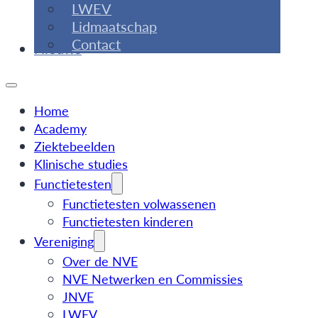
LWEV
Lidmaatschap
Contact
Nieuws
Home
Academy
Ziektebeelden
Klinische studies
Functietesten
Functietesten volwassenen
Functietesten kinderen
Vereniging
Over de NVE
NVE Netwerken en Commissies
JNVE
LWEV