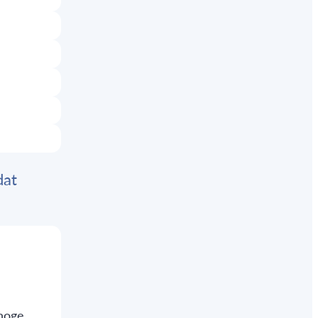
dat
 hoge