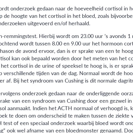
dt onderzoek gedaan naar de hoeveelheid cortisol in het 
 de hoogte van het cortisol in het bloed, zoals bijvoorbe
nderzoeken uitgevoerd en/of herhaald.
n-remmingstest. Hierbij wordt om 23.00 uur ’s avonds 
 ochtend wordt tussen 8.00 en 9.00 uur het hormoon cort
son de avond ervoor, dan is er sprake van een te hoog c
isol kan ook bepaald worden door het meten van het cor
 het cortisol in de urine of speeksel te hoog is, is er 
op verschillende tijden van de dag. Normaal wordt de ho
er af. Bij het syndroom van Cushing is dit normale dagri
t vervolgens onderzoek gedaan naar de onderliggende o
r sprake van een syndroom van Cushing door een gezwel in
sol aanmaakt. Indien het ACTH normaal of verhoogd is, k
oek te doen om onderscheid te maken tussen de ziekte v
est of een speciaal onderzoek waarbij bloed wordt ond
ling” ook wel afname van een bloedmonster genaamd. Do