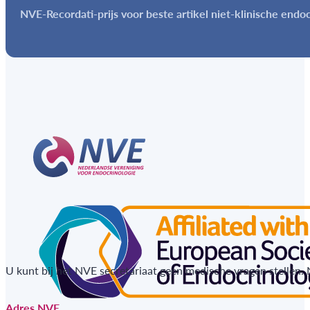
NVE-Recordati-prijs voor beste artikel niet-klinische endo
U kunt bij het NVE secretariaat geen medische vragen stellen.
Adres NVE