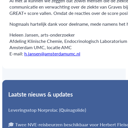
Al met al kunnen we zeggen dat zowel mensen die de ziekte
communicatie en verwachting over de ziekte van Graves bij 
GREAT+ score vallen. Omdat de reacties over de score positie
Nogmaals hartelijk dank voor deelname, mede namens het 
Heleen Jansen, arts-onderzoeker
Afdeling Klinische Chemie, Endocrinologisch Laboratorium
Amsterdam UMC, locatie AMC
E-mail:
h.jansen@amsterdamumc.nl
Laatste nieuws & updates
Leveringsstop Norprolac (Quinagolide)
🎓 Twee NVE-reisbeurzen beschikbaar voor Herbert Flei