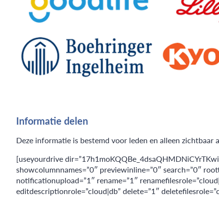
Informatie delen
Deze informatie is bestemd voor leden en alleen zichtbaar a
[useyourdrive dir=”17h1moKQQBe_4dsaQHMDNiCYrTKwilb8w” 
showcolumnnames=”0″ previewinline=”0″ search=”0″ rootte
notificationupload=”1″ rename=”1″ renamefilesrole=”cloud
editdescriptionrole=”cloud|db” delete=”1″ deletefilesrole=