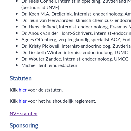
Dr. Niels Connell, internist in opleiding, Zuyderland
(bestuurslid JNVE)
Dr. Koen M.A. Dreijerink, internist-endocrinoloog,
Dr. Teun van Herwaarden, klinisch chemicus- endoc
Dr. Hans Hofland, internist-endocrinoloog, Erasmus
Dr. Anouk van der Horst-Schrivers, internist-endocr
Agnes Offenberg, verpleegkundig specialist AGZ, En
Dr. Kristy Pickwell, internist-endocrinoloog, Zuyderl
Dr. Liesbeth Winter, internist-endocrinoloog, LUMC
Dr. Wouter Zandee, internist-endocrinoloog, UMCG
Michiel Tent, eindredacteur
Statuten
Klik
hier
voor de statuten.
Klik
hier
voor het huishoudelijk reglement.
NVE statuten
Sponsoring