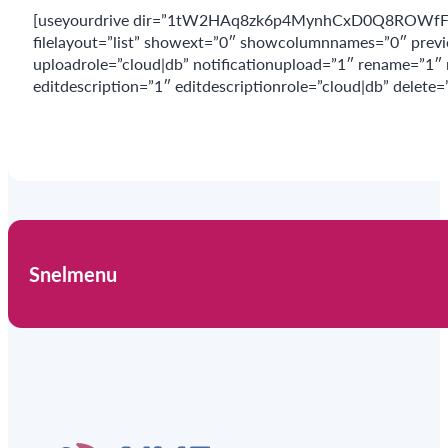
[useyourdrive dir=”1tW2HAq8zk6p4MynhCxD0Q8ROWfFMmFo9″
filelayout=”list” showext=”0″ showcolumnnames=”0″ previe
uploadrole=”cloud|db” notificationupload=”1″ rename=”1″ 
editdescription=”1″ editdescriptionrole=”cloud|db” delete=
Snelmenu