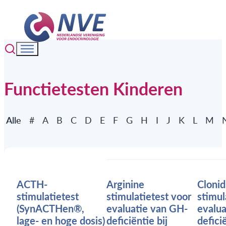
Functietesten Kinderen
Functietesten glossary
Alle
#
A
B
C
D
E
F
G
H
I
J
K
L
M
ACTH-
Arginine
Clonid
stimulatietest
stimulatietest voor
stimul
(SynACTHen®,
evaluatie van GH-
evalu
lage- en hoge dosis)
deficiëntie bij
deficië