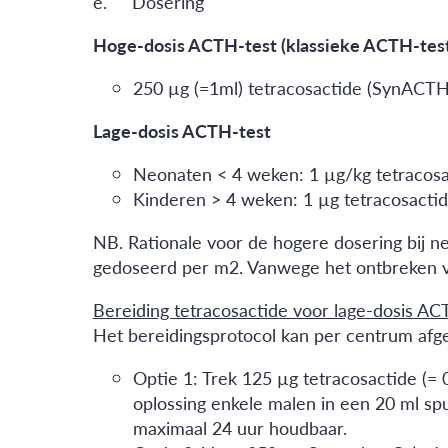
e. Dosering
Hoge-dosis ACTH-test (klassieke ACTH-test
250 µg (=1ml) tetracosactide (SynACTHen
Lage-dosis ACTH-test
Neonaten < 4 weken: 1 µg/kg tetraco
Kinderen > 4 weken: 1 µg tetracosactid
NB. Rationale voor de hogere dosering bij neo
gedoseerd per m2. Vanwege het ontbreken va
Bereiding tetracosactide voor lage-dosis AC
Het bereidingsprotocol kan per centrum afg
Optie 1: Trek 125 µg tetracosactide (=
oplossing enkele malen in een 20 ml spu
maximaal 24 uur houdbaar.