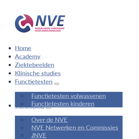
Home
Academy
Ziektebeelden
Klinische studies
Functietesten
Functietesten volwassenen
Functietesten kinderen
Vereniging
Over de NVE
NVE Netwerken en Commissies
JNVE