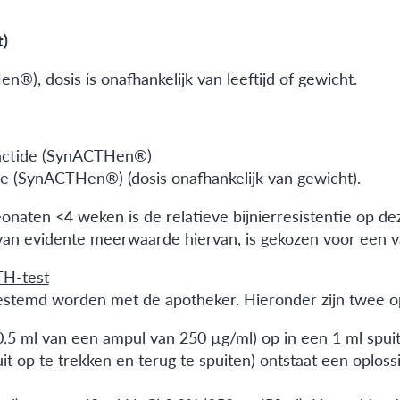
)
®), dosis is onafhankelijk van leeftijd of gewicht.
sactide (SynACTHen®)
e (SynACTHen®) (dosis onafhankelijk van gewicht).
naten <4 weken is de relatieve bijnierresistentie op dez
n evidente meerwaarde hiervan, is gekozen voor een va
TH-test
estemd worden met de apotheker. Hieronder zijn twee o
 0.5 ml van een ampul van 250 µg/ml) op in een 1 ml spu
it op te trekken en terug te spuiten) ontstaat een oplos