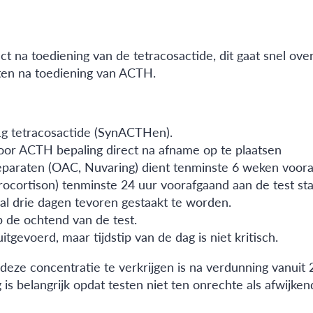
t na toediening van de tetracosactide, dit gaat snel ove
ten na toediening van ACTH.
µg tetracosactide (SynACTHen).
voor ACTH bepaling direct na afname op te plaatsen
paraten (OAC, Nuvaring) dient tenminste 6 weken voora
ocortison) tenminste 24 uur voorafgaand aan de test sta
al drie dagen tevoren gestaakt te worden.
p de ochtend van de test.
tgevoerd, maar tijdstip van de dag is niet kritisch.
deze concentratie te verkrijgen is na verdunning vanui
s belangrijk opdat testen niet ten onrechte als afwijkend