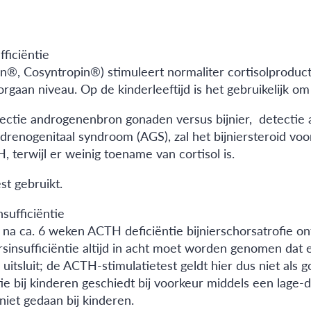
fficiëntie
 Cosyntropin®) stimuleert normaliter cortisolproductie 
ndorgaan niveau. Op de kinderleeftijd is het gebruikelijk 
etectie androgenenbron gonaden versus bijnier, detecti
j adrenogenitaal syndroom (AGS), zal het bijniersteroid 
 terwijl er weinig toename van cortisol is.
t gebruikt.
sufficiëntie
at na ca. 6 weken ACTH deficiëntie bijnierschorsatrofie o
rsinsufficiëntie altijd in acht moet worden genomen dat
g uitsluit; de ACTH-stimulatietest geldt hier dus niet als
tie bij kinderen geschiedt bij voorkeur middels een lage
niet gedaan bij kinderen.