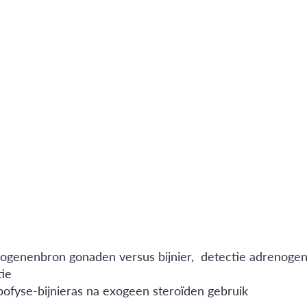
drogenenbron gonaden versus bijnier, detectie adrenoge
tie
pofyse-bijnieras na exogeen steroïden gebruik