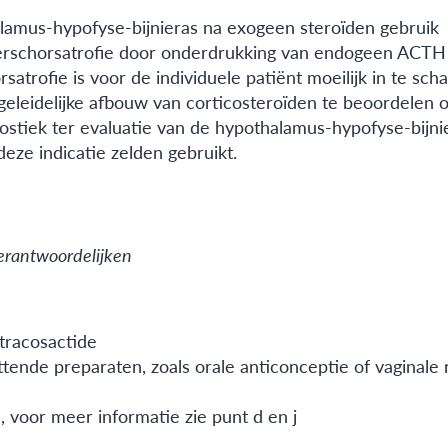
halamus-hypofyse-bijnieras na exogeen steroïden gebruik
ierschorsatrofie door onderdrukking van endogeen ACTH o
rofie is voor de individuele patiënt moeilijk in te schat
leidelijke afbouw van corticosteroïden te beoordelen o
gnostiek ter evaluatie van de hypothalamus-hypofyse-bijn
eze indicatie zelden gebruikt.
erantwoordelijken
tracosactide
ttende preparaten, zoals orale anticonceptie of vaginal
n, voor meer informatie zie punt d en j