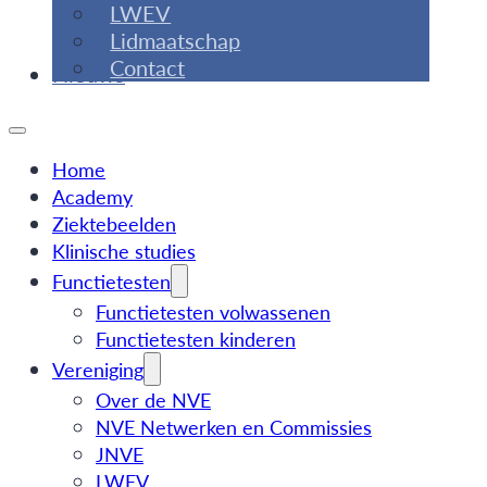
LWEV
Lidmaatschap
Contact
Nieuws
Home
Academy
Ziektebeelden
Klinische studies
Functietesten
Functietesten volwassenen
Functietesten kinderen
Vereniging
Over de NVE
NVE Netwerken en Commissies
JNVE
LWEV