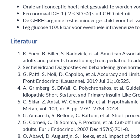
Orale anticonceptie hoeft niet gestaakt te worden vo
Een normaal IGF-1 (-2 < SD <2) sluit GHD niet uit.
De GHRH-arginine test is minder geschikt voor het va
Leg glucose 10% klaar voor eventuele intraveneuze to
Literatuur
K. Yuen, B. Biller, S. Radovick, et al. American Asso
adults and patients transitioning from pediatric to a
Sectieleidraad Diagnostiek en behandeling groeihormoon
G. Patti, S. Noli, D. Capalbo, et al. Accuracy and 
Front Endocrinol (Lausanne). 2019 Jul 31;10:525.
A. Grimberg, S. DiVall, C. Polychronakos, et al. Gu
Idiopathic Short Stature, and Primary Insulin-Like Gro
C. Sklar, Z. Antal, W. Chemaitilly, et al. Hypothalam
Metab, vol. 103, nr. 8, pp. 2761-2784, 2018.
G. Aimaretti, S. Bellone, C. Baffoni, et al. Short proc
G. Corneli, C. Di Somma, F. Prodam, et al. Cut-off li
adults. Eur J Endocrinol. 2007 Dec;157(6):701-8.
O. Abawi, D. Augustijn, S. Hoeks, et al. Impact of bo