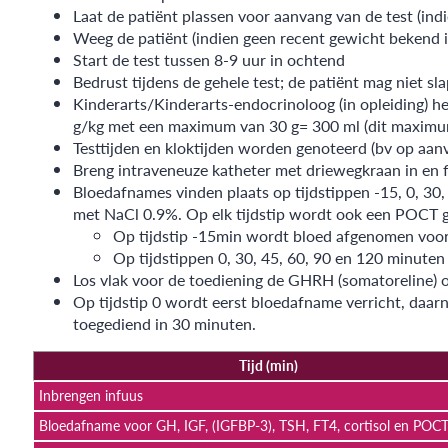
Laat de patiënt plassen voor aanvang van de test (indie
Weeg de patiënt (indien geen recent gewicht bekend i
Start de test tussen 8-9 uur in ochtend
Bedrust tijdens de gehele test; de patiënt mag niet sl
Kinderarts/Kinderarts-endocrinoloog (in opleiding) h
g/kg met een maximum van 30 g= 300 ml (dit maximum 
Testtijden en kloktijden worden genoteerd (bv op aanv
Breng intraveneuze katheter met driewegkraan in en 
Bloedafnames vinden plaats op tijdstippen -15, 0, 30
met NaCl 0.9%. Op elk tijdstip wordt ook een POCT 
Op tijdstip -15min wordt bloed afgenomen voor G
Op tijdstippen 0, 30, 45, 60, 90 en 120 minute
Los vlak voor de toediening de GHRH (somatoreline) o
Op tijdstip 0 wordt eerst bloedafname verricht, daarn
toegediend in 30 minuten.
Tijd (min)
Inbrengen infuus
Bloedafname voor GH, IGF, (IGFBP-3), TSH, FT4, cortisol en POCT