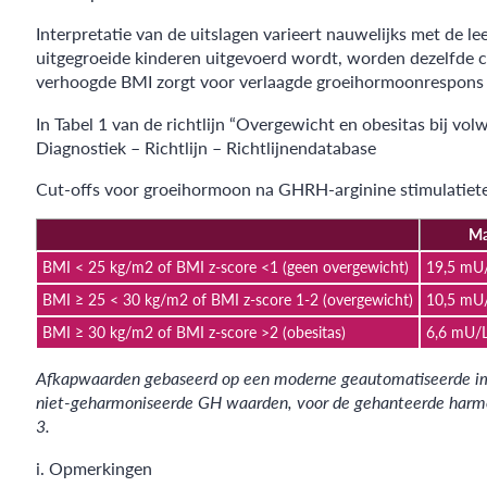
Interpretatie van de uitslagen varieert nauwelijks met de lee
uitgegroeide kinderen uitgevoerd wordt, worden dezelfde c
verhoogde BMI zorgt voor verlaagde groeihormoonrespons [
In Tabel 1 van de richtlijn “Overgewicht en obesitas bij v
Diagnostiek – Richtlijn – Richtlijnendatabase
Cut-offs voor groeihormoon na GHRH-arginine stimulatietes
M
BMI < 25 kg/m2 of BMI z-score <1 (geen overgewicht)
19,5 mU/
BMI ≥ 25 < 30 kg/m2 of BMI z-score 1-2 (overgewicht)
10,5 mU/
BMI ≥ 30 kg/m2 of BMI z-score >2 (obesitas)
6,6 mU/L
Afkapwaarden gebaseerd op een moderne geautomatiseerde im
niet-geharmoniseerde GH waarden, voor de gehanteerde harmo
3.
i. Opmerkingen