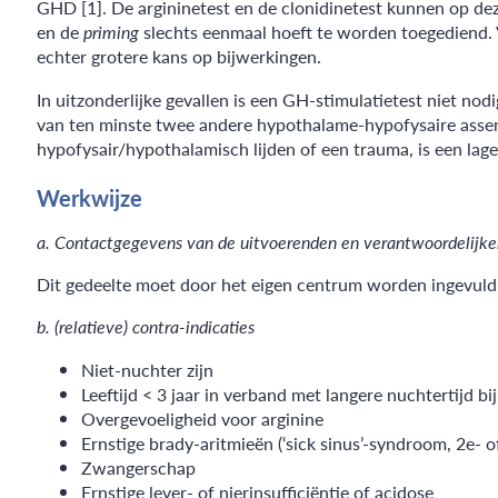
GHD [1]. De argininetest en de clonidinetest kunnen op dez
en de
priming
slechts eenmaal hoeft te worden toegediend. V
echter grotere kans op bijwerkingen.
In uitzonderlijke gevallen is een GH-stimulatietest niet nod
van ten minste twee andere hypothalame-hypofysaire assen
hypofysair/hypothalamisch lijden of een trauma, is een la
Werkwijze
a. Contactgegevens van de uitvoerenden en verantwoordelijke
Dit gedeelte moet door het eigen centrum worden ingevuld.
b. (relatieve) contra-indicaties
Niet-nuchter zijn
Leeftijd < 3 jaar in verband met langere nuchtertijd b
Overgevoeligheid voor arginine
Ernstige brady-aritmieën (‘sick sinus’-syndroom, 2e- 
Zwangerschap
Ernstige lever- of nierinsufficiëntie of acidose