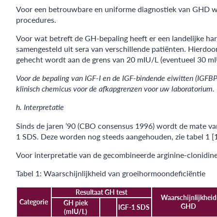
Voor een betrouwbare en uniforme diagnostiek van GHD wo
procedures.
Voor wat betreft de GH-bepaling heeft er een landelijke h
samengesteld uit sera van verschillende patiënten. Hierdoor
gehecht wordt aan de grens van 20 mIU/L (eventueel 30 mIU
Voor de bepaling van IGF-I en de IGF-bindende eiwitten (IGFBP-
klinisch chemicus voor de afkapgrenzen voor uw laboratorium.
h. Interpretatie
Sinds de jaren ’90 (CBO consensus 1996) wordt de mate van
1 SDS. Deze worden nog steeds aangehouden, zie tabel 1 [1,
Voor interpretatie van de gecombineerde arginine-clonidin
Tabel 1: Waarschijnlijkheid van groeihormoondeficiëntie
Resultaat GH test
Waarschijnlijkheid
Categorie
GH piek
GHD
IGF-1 SDS
(mIU/L)