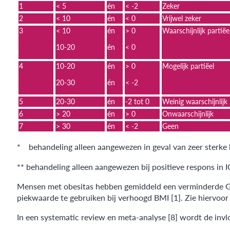
1
< 5
én
< -2
Zeker
2
< 10
én
< 0
Vrijwel zeker
3
< 10
én
> 0
Waarschijnlijk partiëe
10-20
én
< 0
4
10-20
én
> 0
Mogelijk partiëel
20-30
én
< -2
5
20-30
én
-2 tot 0
Weinig waarschijnlijk
6
> 20
én
> 0
Onwaarschijnlijk
7
> 30
én
< -2
Geen
* behandeling alleen aangewezen in geval van zeer sterke
** behandeling alleen aangewezen bij positieve respons in I
Mensen met obesitas hebben gemiddeld een verminderde GH
piekwaarde te gebruiken bij verhoogd BMI [1]. Zie hiervoo
In een systematic review en meta-analyse [8] wordt de inv