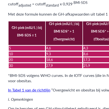
BMI-SDS
cutoff
= cutoff
x 0,929
adjusted
standard
Met deze formule kunnen de GH-afkapwaarden uit tabel 1 a
GH-piek (mIU/L ) bij
GH-piek (mIU/L 
GH-piek (mIU/L ) bij
BMI SDS* > 1
BMI SDS* >
BMI-SDS ≤ 1
(Overgewicht)
(Obesitas)
5
4,6
4,3
10
9,3
8,6
20
18,6
17,3
30
27,9
25,9
*BMI-SDS volgens WHO curves. In de IOTF curves (die in 
voor obesitas.
In Tabel 1 van de richtlijn
“Overgewicht en obesitas bij vol
i. Opmerkingen
Om te bepalen of een GH-stimulatietest geïndiceerd is, dien