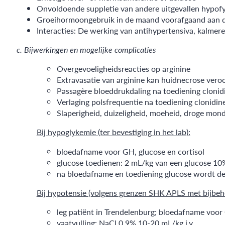
Onvoldoende suppletie van andere uitgevallen hypofy
Groeihormoongebruik in de maand voorafgaand aan d
Interacties: De werking van antihypertensiva, kalmer
c. Bijwerkingen en mogelijke complicaties
Overgevoeligheidsreacties op arginine
Extravasatie van arginine kan huidnecrose vero
Passagère bloeddrukdaling na toediening clonid
Verlaging polsfrequentie na toediening clonidine
Slaperigheid, duizeligheid, moeheid, droge mond
Bij hypoglykemie (ter bevestiging in het lab):
bloedafname voor GH, glucose en cortisol
glucose toedienen: 2 mL/kg van een glucose 10% o
na bloedafname en toediening glucose wordt de
Bij hypotensie (volgens grenzen SHK APLS met bijbeho
leg patiënt in Trendelenburg; bloedafname voor 
vaatvulling: NaCl 0,9% 10-20 mL/kg i.v.