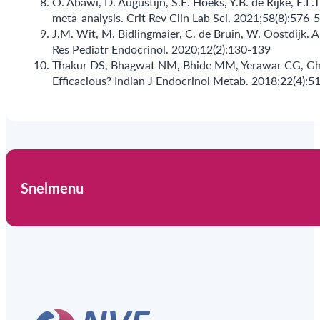
O. Abawi, D. Augustijn, S.E. Hoeks, Y.B. de Rijke, E.
meta-analysis. Crit Rev Clin Lab Sci. 2021;58(8):576-
J.M. Wit, M. Bidlingmaier, C. de Bruin, W. Oostdijk. A
Res Pediatr Endocrinol. 2020;12(2):130-139
Thakur DS, Bhagwat NM, Bhide MM, Yerawar CG, Ghane
Efficacious? Indian J Endocrinol Metab. 2018;22(4):5
Snelmenu