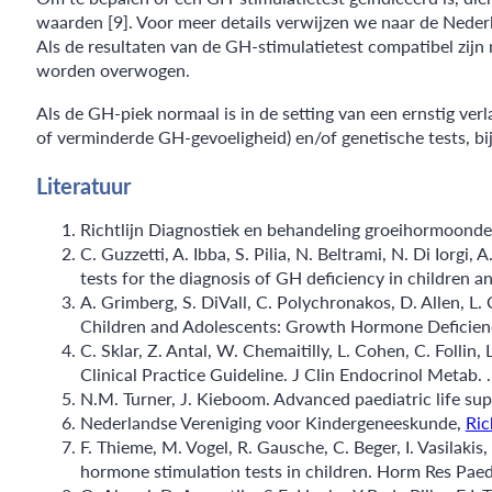
waarden [9]. Voor meer details verwijzen we naar de Nederla
Als de resultaten van de GH-stimulatietest compatibel zij
worden overwogen.
Als de GH-piek normaal is in de setting van een ernstig ve
of verminderde GH-gevoeligheid) en/of genetische tests, bi
Literatuur
Richtlijn Diagnostiek en behandeling groeihormoondefi
C. Guzzetti, A. Ibba, S. Pilia, N. Beltrami, N. Di Iorg
tests for the diagnosis of GH deficiency in children 
A. Grimberg, S. DiVall, C. Polychronakos, D. Allen, 
Children and Adolescents: Growth Hormone Deficiency,
C. Sklar, Z. Antal, W. Chemaitilly, L. Cohen, C. Fol
Clinical Practice Guideline. J Clin Endocrinol Metab.
N.M. Turner, J. Kieboom. Advanced paediatric life su
Nederlandse Vereniging voor Kindergeneeskunde,
Ric
F. Thieme, M. Vogel, R. Gausche, C. Beger, I. Vasilak
hormone stimulation tests in children. Horm Res Paed