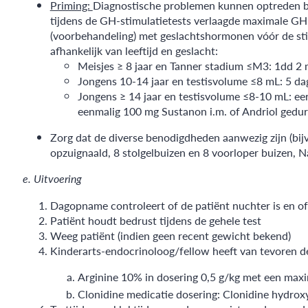
Priming:
Diagnostische problemen kunnen optreden bij 
tijdens de GH-stimulatietests verlaagde maximale G
(voorbehandeling) met geslachtshormonen vóór de stim
afhankelijk van leeftijd en geslacht:
Meisjes ≥ 8 jaar en Tanner stadium ≤M3: 1dd 2 
Jongens 10-14 jaar en testisvolume ≤8 mL: 5 da
Jongens ≥ 14 jaar en testisvolume ≤8-10 mL: eer
eenmalig 100 mg Sustanon i.m. of Andriol gedu
Zorg dat de diverse benodigdheden aanwezig zijn (bijv
opzuignaald, 8 stolgelbuizen en 8 voorloper buizen, N
e. Uitvoering
Dagopname controleert of de patiënt nuchter is en o
Patiënt houdt bedrust tijdens de gehele test
Weeg patiënt (indien geen recent gewicht bekend)
Kinderarts-endocrinoloog/fellow heeft van tevoren d
Arginine 10% in dosering 0,5 g/kg met een maxim
Clonidine medicatie dosering: Clonidine hydro