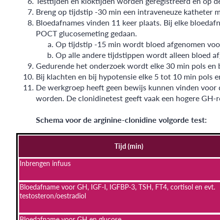
Testtijden en kloktijden worden geregistreerd en op 
Breng op tijdstip -30 min een intraveneuze katheter 
Bloedafnames vinden 11 keer plaats. Bij elke bloeda
POCT glucosemeting gedaan.
Op tijdstip -15 min wordt bloed afgenomen voor
Op alle andere tijdstippen wordt alleen bloed 
Gedurende het onderzoek wordt elke 30 min pols en 
Bij klachten en bij hypotensie elke 5 tot 10 min pols 
De werkgroep heeft geen bewijs kunnen vinden voor d
worden. De clonidinetest geeft vaak een hogere GH-re
Schema voor de arginine-clonidine volgorde test:
Tijd (min)
Inbrengen infuus
Bloedafname voor GH, IGF-I, IGFBP-3, TSH, FT4, cortisol en evt.
testosteron/oestradiol
Bloedafname voor GH en glucose