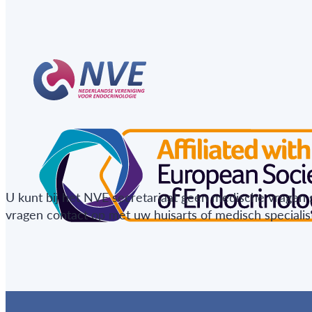
U kunt bij het NVE secretariaat geen medische vragen 
vragen contact op met uw huisarts of medisch specialist