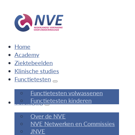
Home
Academy
Ziektebeelden
Klinische studies
Functietesten
Functietesten volwassenen
Functietesten kinderen
Vereniging
Over de NVE
NVE Netwerken en Commissies
JNVE