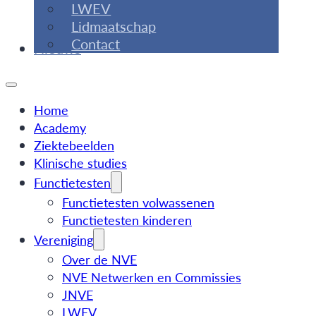
LWEV
Lidmaatschap
Contact
Nieuws
Home
Academy
Ziektebeelden
Klinische studies
Functietesten
Functietesten volwassenen
Functietesten kinderen
Vereniging
Over de NVE
NVE Netwerken en Commissies
JNVE
LWEV