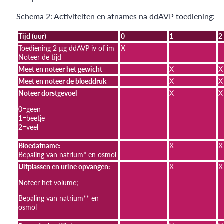
Schema 2: Activiteiten en afnames na ddAVP toediening:
Tijd (uur)
0
1
2
Toediening 2 µg ddAVP iv of im
X
Noteer de tijd
Meet en noteer het gewicht
X
X
Meet en noteer de bloeddruk
X
X
Noteer dorstgevoel
X
X
0=geen
1=beetje
2=veel
Bloedafname:
X
X
Bepaling van natrium* en osmol
Uitplassen en urine opvangen:
X
X
Noteer het volume;
Bepaling van natrium** en
osmol