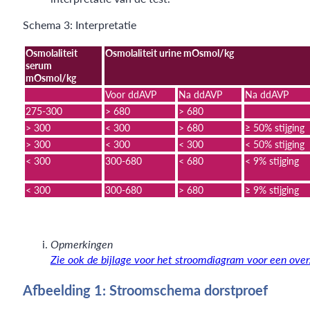
Schema 3: Interpretatie
Osmolaliteit
Osmolaliteit urine mOsmol/kg
serum
mOsmol/kg
Voor ddAVP
Na ddAVP
Na ddAVP
275-300
> 680
> 680
> 300
< 300
> 680
≥ 50% stijging
> 300
< 300
< 300
< 50% stijging
< 300
300-680
< 680
< 9% stijging
< 300
300-680
> 680
≥ 9% stijging
Opmerkingen
Zie ook de bijlage voor het stroomdiagram voor een over
Afbeelding 1: Stroomschema dorstproef