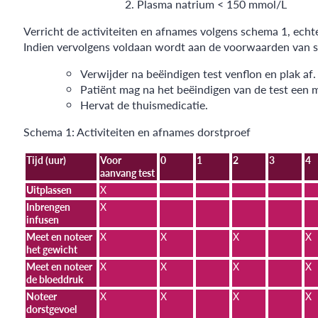
Plasma natrium < 150 mmol/L
Verricht de activiteiten en afnames volgens schema 1, echte
Indien vervolgens voldaan wordt aan de voorwaarden van sc
Verwijder na beëindigen test venflon en plak af.
Patiënt mag na het beëindigen van de test een ma
Hervat de thuismedicatie.
Schema 1: Activiteiten en afnames dorstproef
Tijd (uur)
Voor
0
1
2
3
4
aanvang test
Uitplassen
X
Inbrengen
X
infusen
Meet en noteer
X
X
X
X
het gewicht
Meet en noteer
X
X
X
X
de bloeddruk
Noteer
X
X
X
X
dorstgevoel