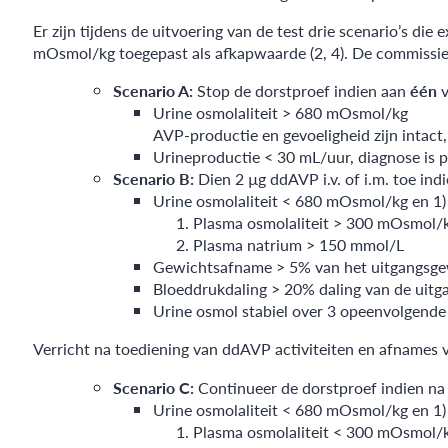
Er zijn tijdens de uitvoering van de test drie scenario’s d
mOsmol/kg toegepast als afkapwaarde (2, 4). De commissi
Scenario A:
Stop de dorstproef indien aan
één
v
Urine osmolaliteit > 680 mOsmol/kg
AVP-productie en gevoeligheid zijn intact,
Urineproductie < 30 mL/uur, diagnose is p
Scenario B:
Dien 2 µg ddAVP i.v. of i.m. toe ind
Urine osmolaliteit < 680 mOsmol/kg en 1) 
Plasma osmolaliteit > 300 mOsmol/
Plasma natrium > 150 mmol/L
Gewichtsafname > 5% van het uitgangsge
Bloeddrukdaling > 20% daling van de uit
Urine osmol stabiel over 3 opeenvolgende 
Verricht na toediening van ddAVP activiteiten en afnames 
S
cenario
C:
Continueer de dorstproef indien na
Urine osmolaliteit < 680 mOsmol/kg en 1) 
Plasma osmolaliteit < 300 mOsmol/