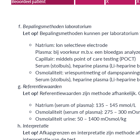
Beoordeel patiënt
X
X
Bepalingsmethoden laboratorium
Let op!
Bepalingsmethoden kunnen per laboratorium v
Natrium: Ion selectieve electrode
Plasma: bij voorkeur m.b.v. een bloedgas analyze
Capillair: middels point of care testing (POCT)
Serum (stolbuis), heparine plasma (Li-heparine b
Osmolaliteit: vriespuntmeting of dampspannin
Serum (stolbuis), heparine plasma (Li-heparine bu
Referentiewaarden
Let op!
Referentiewaarden zijn methode afhankelijk. 
Natrium (serum of plasma): 135 – 145 mmol/L
Osmolaliteit (serum of plasma): 275 – 300 mOs
Osmolaliteit urine: 50 – 1400 mOsmol/kg
Interpretatie
Let op!
Afkapgrenzen en interpretatie zijn methode af
interpretatie van de test.