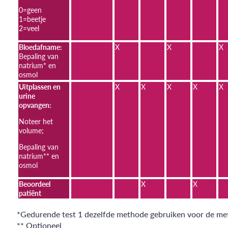
0=geen
1=beetje
2=veel
Bloedafname:
X
X
X
Bepaling van
natrium* en
osmol
Uitplassen en
X
X
X
X
X
urine
opvangen:
Noteer het
volume;
Bepaling van
natrium** en
osmol
Beoordeel
X
X
patiënt
*Gedurende test 1 dezelfde methode gebruiken voor de met
** Optioneel