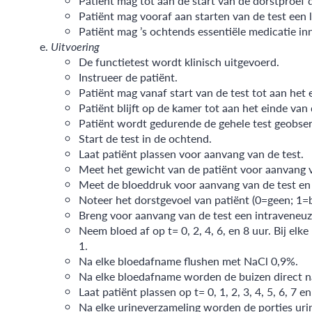
Patiënt mag tot aan de start van de dorstproef 
Patiënt mag vooraf aan starten van de test een l
Patiënt mag ’s ochtends essentiële medicatie i
Uitvoering
De functietest wordt klinisch uitgevoerd.
Instrueer de patiënt.
Patiënt mag vanaf start van de test tot aan het e
Patiënt blijft op de kamer tot aan het einde van
Patiënt wordt gedurende de gehele test geobse
Start de test in de ochtend.
Laat patiënt plassen voor aanvang van de test.
Meet het gewicht van de patiënt voor aanvang v
Meet de bloeddruk voor aanvang van de test en 
Noteer het dorstgevoel van patiënt (0=geen; 1=b
Breng voor aanvang van de test een intraveneuz
Neem bloed af op t= 0, 2, 4, 6, en 8 uur. Bij 
1.
Na elke bloedafname flushen met NaCl 0,9%.
Na elke bloedafname worden de buizen direct n
Laat patiënt plassen op t= 0, 1, 2, 3, 4, 5, 6, 7
Na elke urineverzameling worden de porties uri