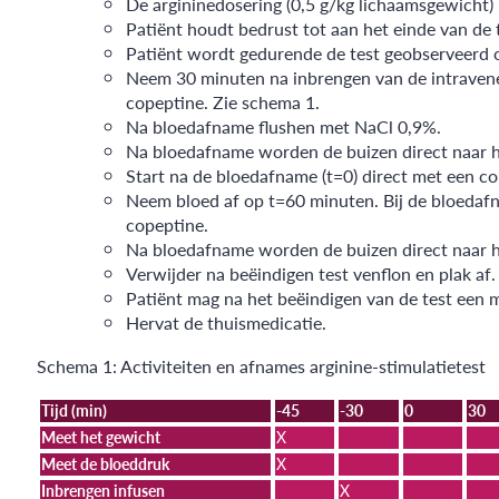
De argininedosering (0,5 g/kg lichaamsgewicht
Patiënt houdt bedrust tot aan het einde van de
Patiënt wordt gedurende de test geobserveerd 
Neem 30 minuten na inbrengen van de intraveneu
copeptine. Zie schema 1.
Na bloedafname flushen met NaCl 0,9%.
Na bloedafname worden de buizen direct naar h
Start na de bloedafname (t=0) direct met een co
Neem bloed af op t=60 minuten. Bij de bloedaf
copeptine.
Na bloedafname worden de buizen direct naar h
Verwijder na beëindigen test venflon en plak af.
Patiënt mag na het beëindigen van de test een ma
Hervat de thuismedicatie.
Schema 1: Activiteiten en afnames arginine-stimulatietest
Tijd (min)
-45
-30
0
30
Meet het gewicht
X
Meet de bloeddruk
X
Inbrengen infusen
X