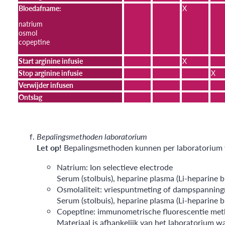
Bloedafname:
X
natrium
osmol
copeptine
Start arginine infusie
X
Stop arginine infusie
X
Verwijder infusen
Ontslag
Bepalingsmethoden laboratorium
Let op!
Bepalingsmethoden kunnen per laboratorium v
Natrium: Ion selectieve electrode
Serum (stolbuis), heparine plasma (Li-heparine b
Osmolaliteit: vriespuntmeting of dampspannin
Serum (stolbuis), heparine plasma (Li-heparine b
Copeptine: immunometrische fluorescentie meth
Materiaal is afhankelijk van het laboratorium w