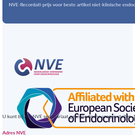
NVE-Recordati-prijs voor beste artikel niet-klinische endo
U kunt bij het NVE secretariaat geen medische vragen stellen.
Adres NVE