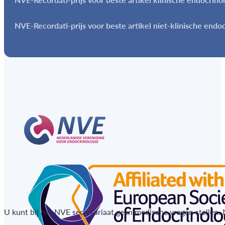
NVE-Recordati-prijs voor beste artikel niet-klinische endo
U kunt bij het NVE secretariaat geen medische vragen stellen.