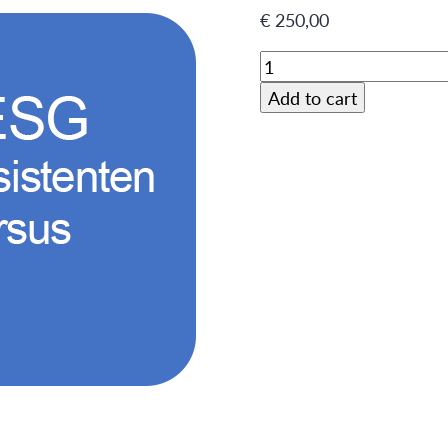
€
250,00
Diabetes
Arts-
Add to cart
Assistentencursus
|
29
oktober
2026
(AIOS
Interne
geneeskunde)
quantity