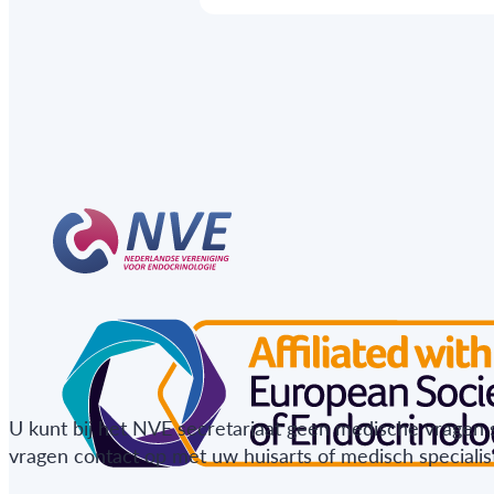
U kunt bij het NVE secretariaat geen medische vragen 
vragen contact op met uw huisarts of medisch specialist