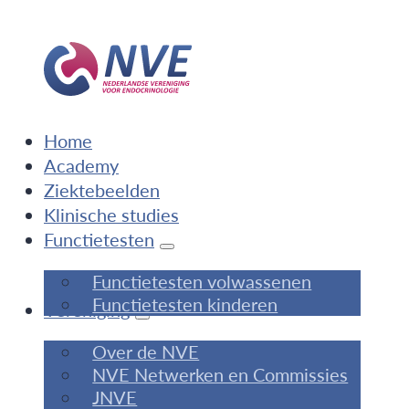
Home
Academy
Ziektebeelden
Klinische studies
Functietesten
Functietesten volwassenen
Functietesten kinderen
Vereniging
Over de NVE
NVE Netwerken en Commissies
JNVE