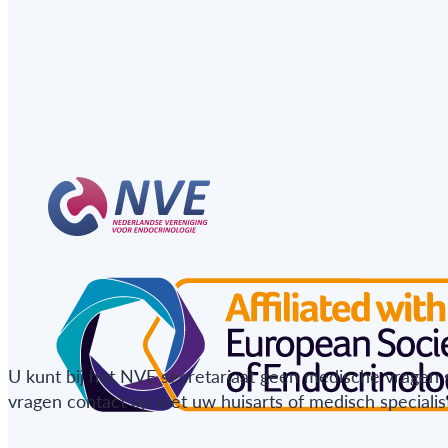
U kunt bij het NVE secretariaat geen medische vragen 
vragen contact op met uw huisarts of medisch specialist