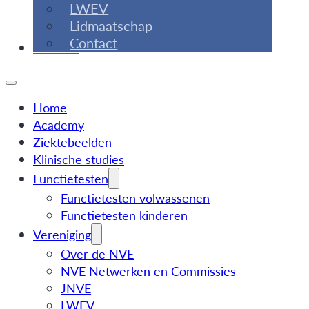
LWEV
Lidmaatschap
Contact
Nieuws
Home
Academy
Ziektebeelden
Klinische studies
Functietesten
Functietesten volwassenen
Functietesten kinderen
Vereniging
Over de NVE
NVE Netwerken en Commissies
JNVE
LWEV