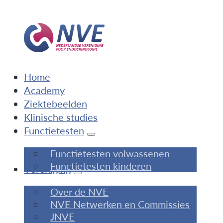
Home
Academy
Ziektebeelden
Klinische studies
Functietesten
Functietesten volwassenen
Functietesten kinderen
Vereniging
Over de NVE
NVE Netwerken en Commissies
JNVE