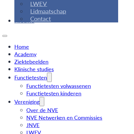
LWEV
Lidmaatschap
Contact
Nieuws
Home
Academy
Ziektebeelden
Klinische studies
Functietesten
Functietesten volwassenen
Functietesten kinderen
Vereniging
Over de NVE
NVE Netwerken en Commissies
JNVE
LWEV