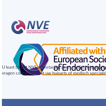
U kunt bij het NVE secretariaat geen medische vragen 
vragen contact op met uw huisarts of medisch specialist