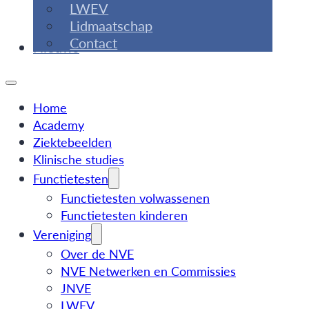
LWEV
Lidmaatschap
Contact
Nieuws
Home
Academy
Ziektebeelden
Klinische studies
Functietesten
Functietesten volwassenen
Functietesten kinderen
Vereniging
Over de NVE
NVE Netwerken en Commissies
JNVE
LWEV