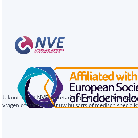
U kunt bij het NVE secretariaat geen medische vragen 
vragen contact op met uw huisarts of medisch specialist