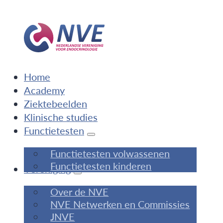
Home
Academy
Ziektebeelden
Klinische studies
Functietesten
Functietesten volwassenen
Functietesten kinderen
Vereniging
Over de NVE
NVE Netwerken en Commissies
JNVE