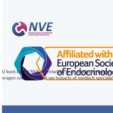
U kunt bij het NVE secretariaat geen medische vragen 
vragen contact op met uw huisarts of medisch specialist