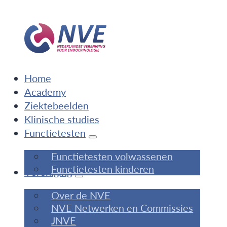
Home
Academy
Ziektebeelden
Klinische studies
Functietesten
Functietesten volwassenen
Functietesten kinderen
Vereniging
Over de NVE
NVE Netwerken en Commissies
JNVE