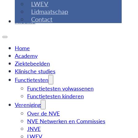
LWEV
Lidmaatschap
Contact
Nieuws
Home
Academy
Ziektebeelden
Klinische studies
Functietesten
Functietesten volwassenen
Functietesten kinderen
Vereniging
Over de NVE
NVE Netwerken en Commissies
JNVE
LWEV