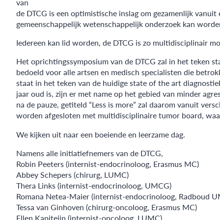
van
de DTCG is een optimistische inslag om gezamenlijk vanuit e
gemeenschappelijk wetenschappelijk onderzoek kan worden 
Iedereen kan lid worden, de DTCG is zo multidisciplinair moge
Het oprichtingssymposium van de DTCG zal in het teken staan
bedoeld voor alle artsen en medisch specialisten die betrok
staat in het teken van de huidige state of the art diagnosti
jaar oud is, zijn er met name op het gebied van minder agre
na de pauze, getiteld “Less is more” zal daarom vanuit versc
worden afgesloten met multidisciplinaire tumor board, waar
We kijken uit naar een boeiende en leerzame dag.
Namens alle initiatiefnemers van de DTCG,
Robin Peeters (internist-endocrinoloog, Erasmus MC)
Abbey Schepers (chirurg, LUMC)
Thera Links (internist-endocrinoloog, UMCG)
Romana Netea-Maier (internist-endocrinoloog, Radboud 
Tessa van Ginhoven (chirurg-oncoloog, Erasmus MC)
Ellen Kapiteijn (internist-oncoloog, LUMC)