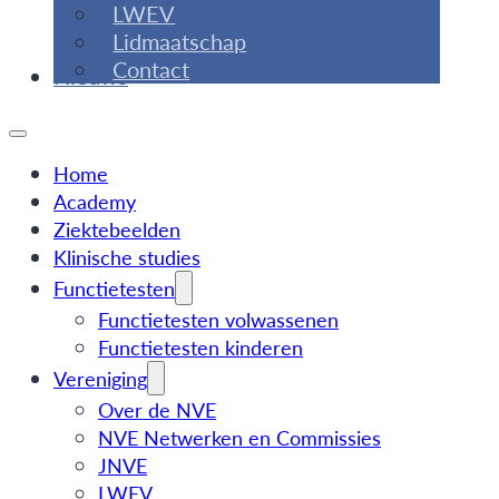
LWEV
Lidmaatschap
Contact
Nieuws
Home
Academy
Ziektebeelden
Klinische studies
Functietesten
Functietesten volwassenen
Functietesten kinderen
Vereniging
Over de NVE
NVE Netwerken en Commissies
JNVE
LWEV