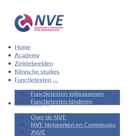
Home
Academy
Ziektebeelden
Klinische studies
Functietesten
Functietesten volwassenen
Functietesten kinderen
Vereniging
Over de NVE
NVE Netwerken en Commissies
JNVE