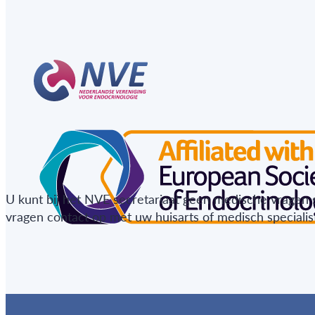
U kunt bij het NVE secretariaat geen medische vragen 
vragen contact op met uw huisarts of medisch specialist