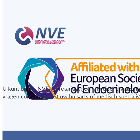
U kunt bij het NVE secretariaat geen medische vragen 
vragen contact op met uw huisarts of medisch specialist