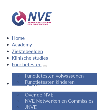
Home
Academy
Ziektebeelden
Klinische studies
Functietesten
Functietesten volwassenen
Functietesten kinderen
Vereniging
Over de NVE
NVE Netwerken en Commissies
JNVE