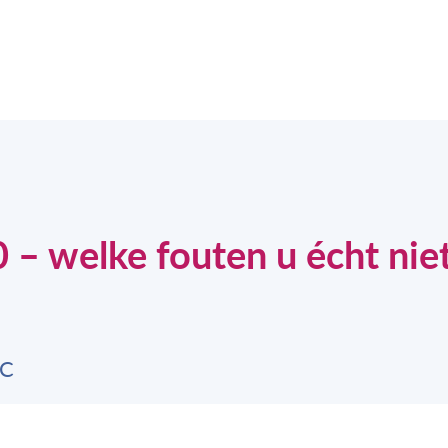
– welke fouten u écht nie
MC