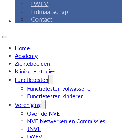
LWEV
Lidmaatschap
Contact
Nieuws
Home
Academy
Ziektebeelden
Klinische studies
Functietesten
Functietesten volwassenen
Functietesten kinderen
Vereniging
Over de NVE
NVE Netwerken en Commissies
JNVE
LWEV