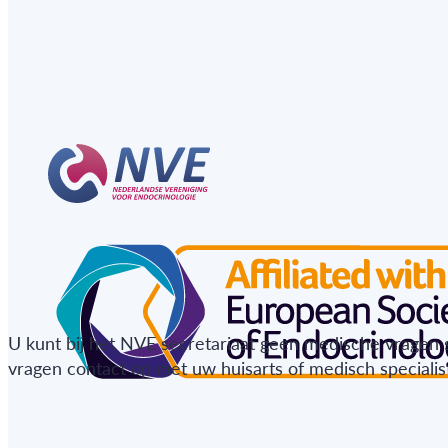
U kunt bij het NVE secretariaat geen medische vragen 
vragen contact op met uw huisarts of medisch specialist