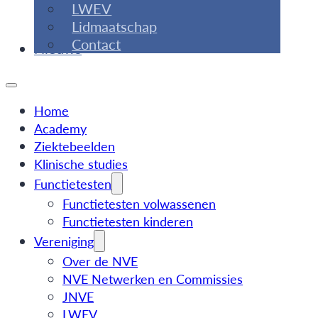
LWEV
Lidmaatschap
Contact
Nieuws
Home
Academy
Ziektebeelden
Klinische studies
Functietesten
Functietesten volwassenen
Functietesten kinderen
Vereniging
Over de NVE
NVE Netwerken en Commissies
JNVE
LWEV