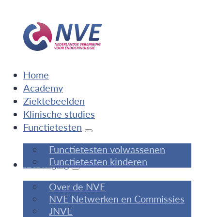
Home
Academy
Ziektebeelden
Klinische studies
Functietesten
Functietesten volwassenen
Functietesten kinderen
Vereniging
Over de NVE
NVE Netwerken en Commissies
JNVE