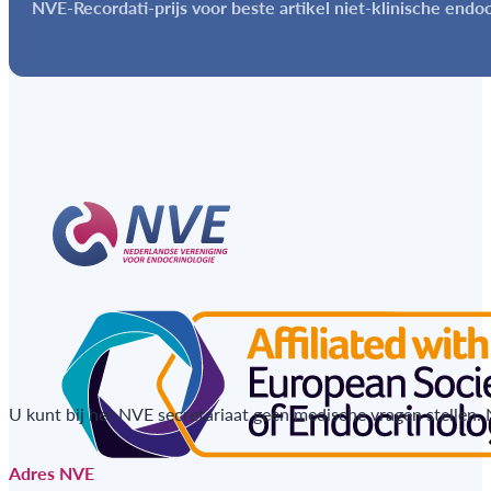
NVE-Recordati-prijs voor beste artikel niet-klinische endo
U kunt bij het NVE secretariaat geen medische vragen stellen.
Adres NVE