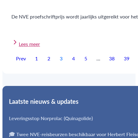
De NVE proefschriftprijs wordt jaarlijks uitgereikt voor he
Lees meer
Prev
1
2
3
4
5
…
38
39
Laatste nieuws & updates
Leveringsstop Norprolac (Quinagolide)
🎓 Twee NVE-reisbeurzen beschikbaar voor Herbert Flei